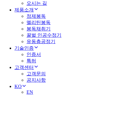
오시는 길
제품소개
정제봉독
멜리틴봉독
봉독채취기
꿀벌 인공수정기
유동층공정기
기술인증
인증서
특허
고객센터
고객문의
공지사항
KO
EN
Bee For Life
세계를 선도하는 봉독 기술 기업
㈜청진바이오텍