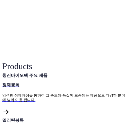
About Company
동물복지
벌을 죽이지 않고 벌의 생리,
생태까지 고려한 방법으로
봉독을 채취하여
'동물복지'에 앞장서는 미래
지향 기업
View product
Products
청진바이오텍 주요 제품
정제봉독
엄격한 정제과정을 통하여 그 순도와 품질이 보증되는 제품으로 다양한 분야
에 널리 이용 됩니다.
멜리틴봉독