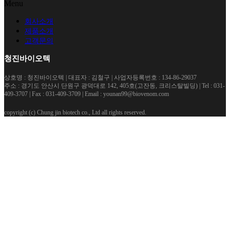
Menu
회사소개
제품소개
고객문의
청진바이오텍
상호명 : 청진바이오텍 | 대표자 : 김철구 | 사업자등록번호 : 134-86-29037
주소 : 경기도 안산시 단원구 광덕대로 142, 405호(고잔동, 크리스탈빌딩) | Tel : 031-
409-3707 | Fax : 031-409-3709 | Email : younan99@biovenom.com
copyright (c) Chung jin biotech co., Ltd all rights reserved.